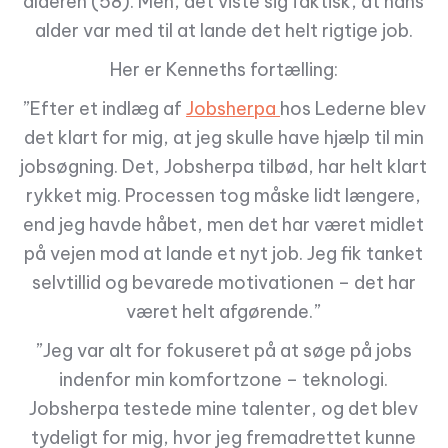
alderen (58). Men, det viste sig faktisk, at hans
alder var med til at lande det helt rigtige job.
Her er Kenneths fortælling:
”Efter et indlæg af
Jobsherpa
hos Lederne blev
det klart for mig, at jeg skulle have hjælp til min
jobsøgning. Det, Jobsherpa tilbød, har helt klart
rykket mig. Processen tog måske lidt længere,
end jeg havde håbet, men det har været midlet
på vejen mod at lande et nyt job. Jeg fik tanket
selvtillid og bevarede motivationen – det har
været helt afgørende.”
”Jeg var alt for fokuseret på at søge på jobs
indenfor min komfortzone – teknologi.
Jobsherpa testede mine talenter, og det blev
tydeligt for mig, hvor jeg fremadrettet kunne