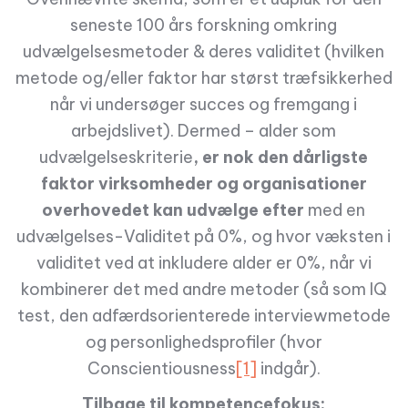
seneste 100 års forskning omkring
udvælgelsesmetoder & deres validitet (hvilken
metode og/eller faktor har størst træfsikkerhed
når vi undersøger succes og fremgang i
arbejdslivet). Dermed – alder som
udvælgelseskriterie
, er nok den dårligste
faktor virksomheder og organisationer
overhovedet kan udvælge efter
med en
udvælgelses-Validitet på 0%, og hvor væksten i
validitet ved at inkludere alder er 0%, når vi
kombinerer det med andre metoder (så som IQ
test, den adfærdsorienterede interviewmetode
og personlighedsprofiler (hvor
Conscientiousness
[1]
indgår).
Tilbage til kompetencefokus: